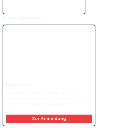
Schon gewusst?
Newsletter
Du möchstest unser Kinoprogramm auch 
wöchentlich per Email erhalten? Dann melde 
dich jetzt zu unserem Newsletter an!
Zur Anmeldung