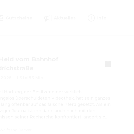
Gutscheine
Aktuelles
Info
 Held vom Bahnhof
drichstraße
2025
·
1 Std 53 Min
l Hartung, der Besitzer einer wirklich 
ngslos überschuldeten Videothek, hat sein ganzes 
lang offenbar auf das falsche Pferd gesetzt. Als ein 
ziger Journalist ihn dann auch noch mit den 
issen seiner Recherche konfrontiert, ändert sich 
n charmant-melancholischen Micha auf einen 
 alles. Denn der unnachgiebige Journalist 
Wolfgang Becker