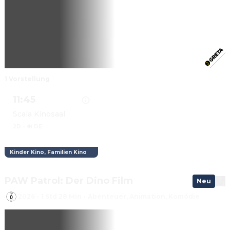
1 Vorstellung
11:45
Scala Kinosaal
2D
·
🔊 DE
Kinder Kino, Familien Kino
Details zu MINIONS & MONSTER anzeigen
PAW Patrol: Der Dino Film
Neu
2026
·
1 Std 28 Min
·
Abenteuer, Animation, Komödie