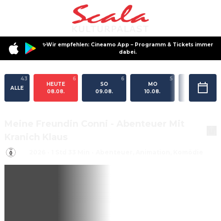
✨Wir empfehlen: Cineamo App – Programm & Tickets immer
dabei.
43
6
6
5
5
HEUTE
SO
MO
DI
ALLE
08.08.
09.08.
10.08.
11.08.
Meine Freundin Conni - Abenteuer Mit
Kranich Klaus
2026
·
1 Std 33 Min
·
Abenteuer, Animation, Komödie