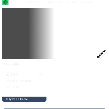
2026
·
2 Std 52 Min
·
Abenteuer, Action, Fantasy
1 Vorstellung
21:00
Scala Kinosaal
2D
·
🔊 DE
Hollywood Filme
Details zu DIE ODYSSEE anzeigen