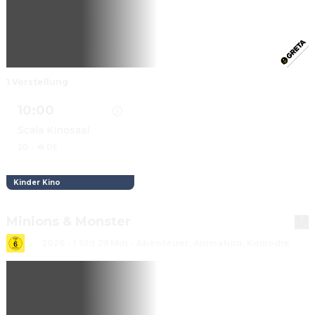
1 Vorstellung
10:00
Scala Kinosaal
2D
·
🔊 DE
Kinder Kino
Details zu MEINE FREUNDIN CONNI - ABENTEUER M
Minions & Monster
2026
·
1 Std 29 Min
·
Abenteuer, Animation, Komödie