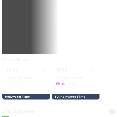
2 Vorstellungen
15:30
18:15
Scala Kinosaal
Scala Kinosaal
2D
·
🔊 DE
·
3D
🔊 DE
Hollywood Filme
3D, Hollywood Filme
Details zu SPIDER-MAN: BRAND NEW DAY anzeigen
Details zu SPIDER-MAN: BRA
Die Odyssee