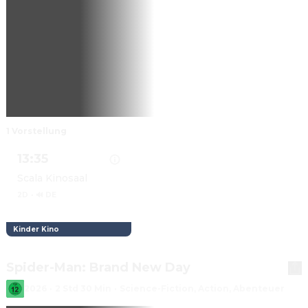
1 Vorstellung
13:35
Scala Kinosaal
2D
·
🔊 DE
Kinder Kino
Details zu PAW PATROL: DER DINO FILM anzeigen
Spider-Man: Brand New Day
2026
·
2 Std 30 Min
·
Science-Fiction, Action, Abenteuer