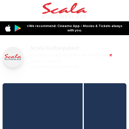
✨We recommend: Cineamo App – Movies & Tickets always
with you.
Scala Kulturpalast
Eisenbahnstr. 182, 14542 Werder (Havel), DE
+49 3327 4623175
post@scala-kulturpalast.de