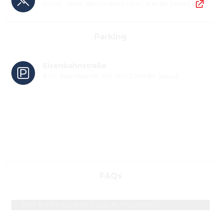
576 m
·
Unter den Linden 1, 14542 Werder (Havel)
·
Parking
Eisenbahnstraße
8 m
·
Eisenbahnstr. 182, 14542 Werder (Havel)
FAQs
Wer Betreibt den Scala Kulturpalast