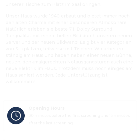
unserer Tische zum Platz im Saal bringen.
Unser Haus wurde 1940 erbaut und bietet immer noch
den alten Charme mit einer besonderen Atmosphäre.
Natürlich erleben sie beste 7.1. Dolby Surround
Tonqualität mit einem hellen Bild durch unseren neuen
Server und der neuen Bildwand! Es gibt vier Kategorien
von Sitzplätzen, teilweise mit Tischen. Wir arbeiten
ständig am Haus und haben neben einer neuen Bühne,
neuen, denkmalgerechten Notausgangstüren auch eine
neue Elektrik im Haus. Trotzdem muss noch einiges am
Haus saniert werden. Jede Unterstützung ist
willkommen!
Opening Hours
30 minutes before the first screening and 15 minutes 
after the last screening