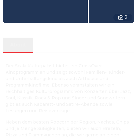
2
About
Der Scala Kulturpalast bietet ein CrossOver
Kinoprogramm an und zeigt sowohl Familien-, Kinder-
und Unterhaltungskino als auch Arthouse und
Programmkinofilme. Ebenso veranstalten wir ein
reichhaltiges Kulturprogramm: Von Konzerten über Jazz,
Soul, Klassik, Rock & Pop und Singer und Songwritern
gibt es auch Kabarett- und Satire-Abende sowie
Lesungen und Reisevorträge.
Neben dem besten Popcorn der Region, Nachos, Chips
und je Menge Süßigkeiten, bieten wir auch Brezeln,
Pizza und Flammkuchen an, die wir gerne an einen