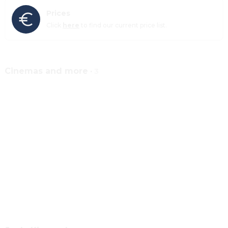
Prices
Click 
here
 to find our current price list.
Cinemas and more
·
3