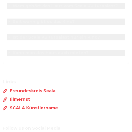
Wem gehört das Haus vom Scala Kulturpalast?
Seit wann gibt es das Kino?
Ist der Scala Kulturpalast nur ein Kino?
Kann man das Haus auch mieten?
Links
Freundeskreis Scala
filmernst
SCALA Künstlername
Follow us on Social Media