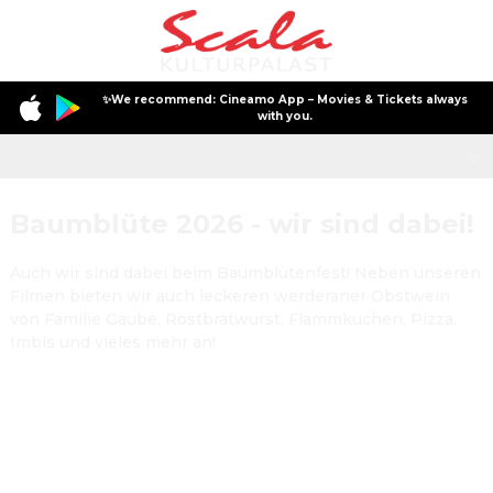
✨We recommend: Cineamo App – Movies & Tickets always
with you.
Baumblüte 2026 - wir sind dabei!
Baumblüte 2026 - wir sind dabei!
PREVIEW - Vorabaufführung
Auch wir sind dabei beim Baumblütenfest! Neben unseren 
Filmen bieten wir auch leckeren werderaner Obstwein 
von Familie Gaube, Rostbratwurst, Flammkuchen, Pizza, 
Imbis und vieles mehr an!