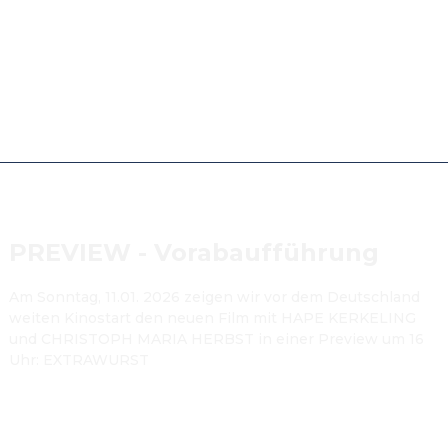
PREVIEW - Vorabaufführung
Am Sonntag, 11.01. 2026 zeigen wir vor dem Deutschland 
weiten Kinostart den neuen Film mit HAPE KERKELING 
und CHRISTOPH MARIA HERBST in einer Preview um 16 
Uhr: EXTRAWURST