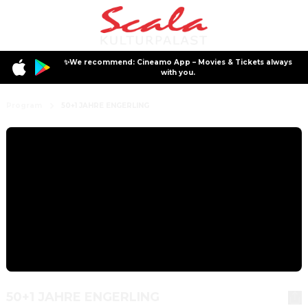
✨We recommend: Cineamo App – Movies & Tickets always
with you.
Program
50+1 JAHRE ENGERLING
50+1 JAHRE ENGERLING